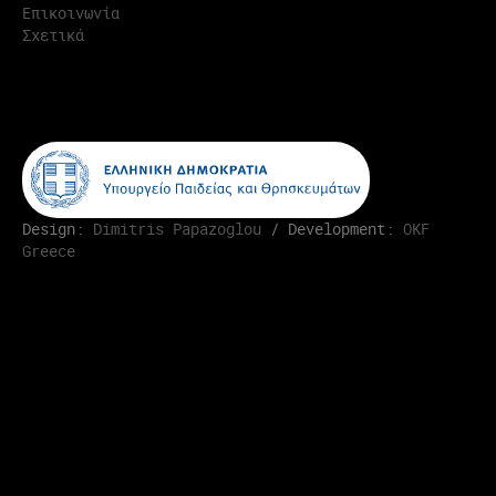
Επικοινωνία
Σχετικά
Design:
Dimitris Papazoglou
/ Development:
OKF
Greece