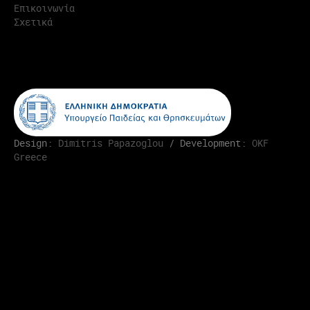
Επικοινωνία
Σχετικά
Design:
Dimitris Papazoglou
/ Development:
OKF
Greece