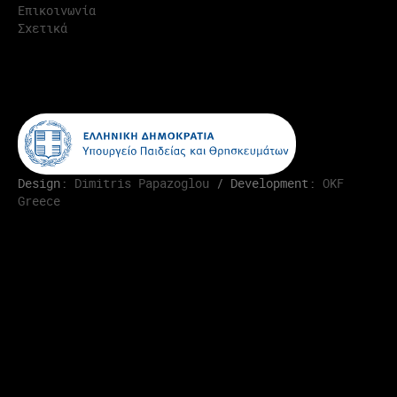
Επικοινωνία
Σχετικά
Design:
Dimitris Papazoglou
/ Development:
OKF
Greece