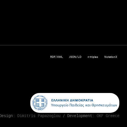
RDF/XML
JSON/LD
n-triples
Notation3
Design:
Dimitris Papazoglou
/ Development:
OKF Greece